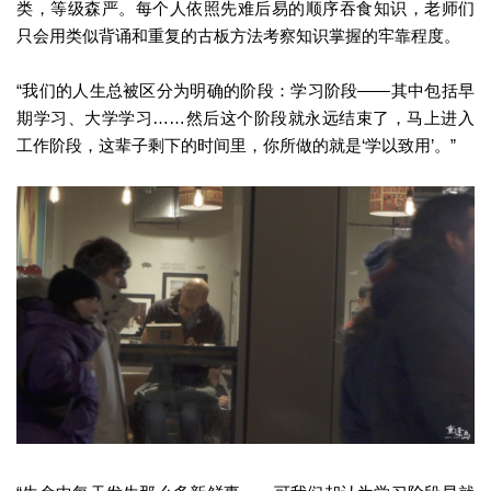
类，等级森严。每个人依照先难后易的顺序吞食知识，老师们
只会用类似背诵和重复的古板方法考察知识掌握的牢靠程度。
“我们的人生总被区分为明确的阶段：学习阶段——其中包括早
期学习、大学学习……然后这个阶段就永远结束了，马上进入
工作阶段，这辈子剩下的时间里，你所做的就是‘学以致用’。”